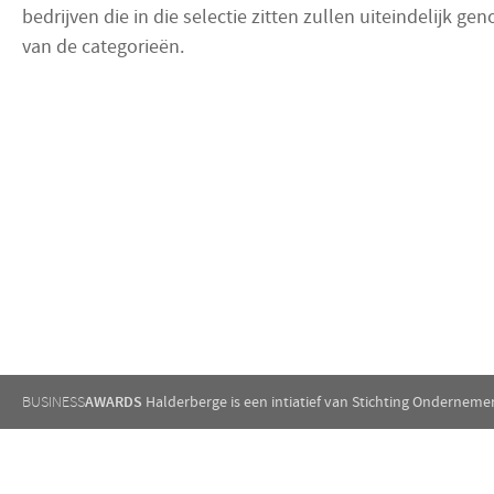
bedrijven die in die selectie zitten zullen uiteindelijk 
van de categorieën.
AWARDS
Halderberge is een intiatief van Stichting Onderneme
BUSINESS